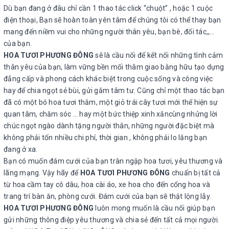
Dù bạn đang ở đâu chỉ cần 1 thao tác click “chuột” , hoặc 1 cuộc
điện thoại, Bạn sẽ hoàn toàn yên tâm để chúng tôi có thể thay bạn
mang đến niềm vui cho những người thân yêu, bạn bè, đối tác,,…
của bạn.
HOA TƯƠI PHƯƠNG ĐÔNG
sẽ là cầu nối để kết nối những tình cảm
thân yêu của bạn, làm vững bền mối thâm giao bằng hữu tạo dựng
đẳng cấp và phong cách khác biệt trong cuộc sống và công việc
hay để chia ngọt sẻ bùi, gửi gắm tâm tư. Cũng chỉ một thao tác bạn
đã có một bó hoa tươi thắm, một giỏ trái cây tươi mới thể hiện sự
quan tâm, chăm sóc … hay một bức thiệp xinh xắncùng nhửng lời
chúc ngọt ngào dành tặng người thân, những người đặc biệt mà
không phải tốn nhiều chi phí, thời gian , không phải lo lắng bạn
đang ở xa.
Bạn có muốn đám cưới của bạn tràn ngập hoa tươi, yêu thương và
lãng mạng. Vậy hãy để
HOA TƯƠI PHƯƠNG ĐÔNG
chuẩn bị tất cả
từ hoa cầm tay cô dâu, hoa cài áo, xe hoa cho đến cổng hoa và
trang trí bàn ăn, phòng cưới. Đám cưới của bạn sẽ thật lộng lẫy.
HOA TƯƠI PHƯƠNG ĐÔNG
luôn mong muốn là cầu nối giúp bạn
gửi những thông điệp yêu thương và chia sẻ đến tất cả mọi người.